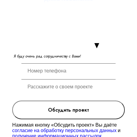
руководитель студии
Я
б
у
д
у
о
ч
е
н
ь
р
а
д
с
о
т
р
у
д
н
и
ч
е
с
т
в
у
с
В
а
м
и
!
Обсудить проект
Нажимая кнопку «Обсудить проект» Вы даёте
согласие на обработку персональных данных
и
получение информационных рассылок
.