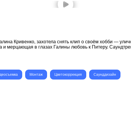
лина Кривенко, захотела снять клип о своём хобби — улич
 и мерцающая в глазах Галины любовь к Питеру. Саундтреком
деосъемка
Монтаж
Цветокоррекция
Саунддизайн