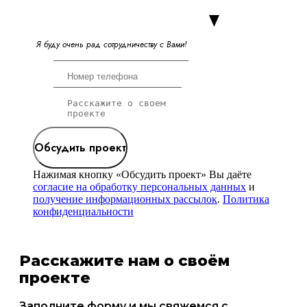
Я
б
у
д
у
о
ч
е
н
ь
р
а
д
с
о
т
р
у
д
н
и
ч
е
с
т
в
у
с
В
а
м
и
!
Обсудить проект
Нажимая кнопку «Обсудить проект» Вы даёте
согласие на обработку персональных данных
и
получение информационных рассылок
.
Политика
конфиденциальности
Расскажите нам о своём
проекте
Заполните форму и мы свяжемся с