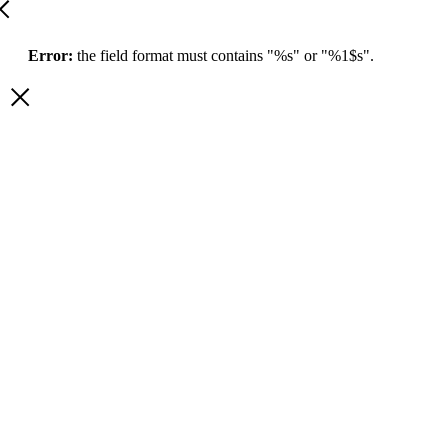
Error:
the field format must contains "%s" or "%1$s".