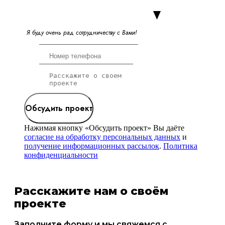
Я
б
у
д
у
о
ч
е
н
ь
р
а
д
с
о
т
р
у
д
н
и
ч
е
с
т
в
у
с
В
а
м
и
!
Обсудить проект
Нажимая кнопку «Обсудить проект» Вы даёте
согласие на обработку персональных данных
и
получение информационных рассылок
.
Политика
конфиденциальности
Расскажите нам о своём
проекте
Заполните форму и мы свяжемся с