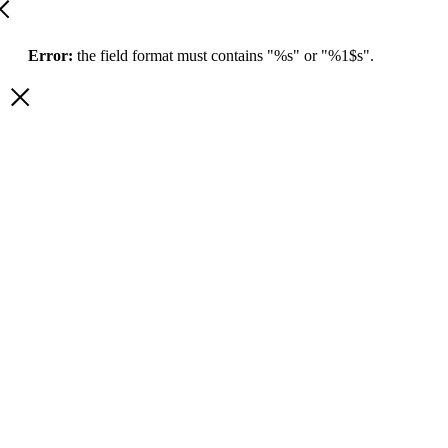
Error:
the field format must contains "%s" or "%1$s".