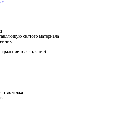
ие
)
ставляющую снятого материала
менник
нтральное телевидение)
и и монтажа
та