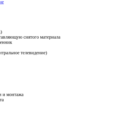
ие
)
ставляющую снятого материала
менник
нтральное телевидение)
и и монтажа
та