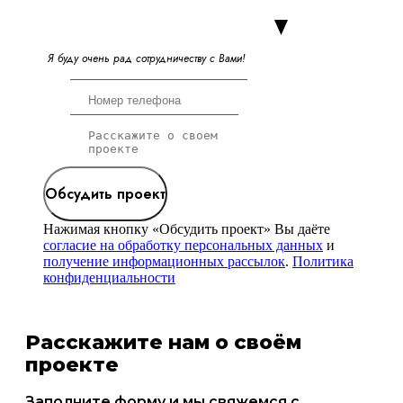
Я
б
у
д
у
о
ч
е
н
ь
р
а
д
с
о
т
р
у
д
н
и
ч
е
с
т
в
у
с
В
а
м
и
!
Обсудить проект
Нажимая кнопку «Обсудить проект» Вы даёте
согласие на обработку персональных данных
и
получение информационных рассылок
.
Политика
конфиденциальности
Расскажите нам о своём
проекте
Заполните форму и мы свяжемся с