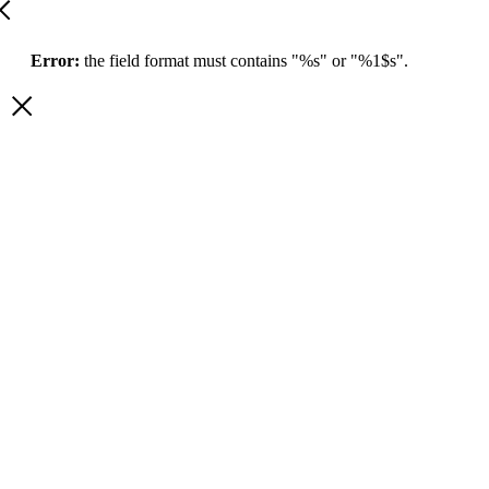
Error:
the field format must contains "%s" or "%1$s".