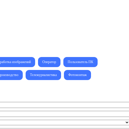
работка изображений
Оператор
Пользователь ПК
производство
Тележурналистика
Фотомонтаж