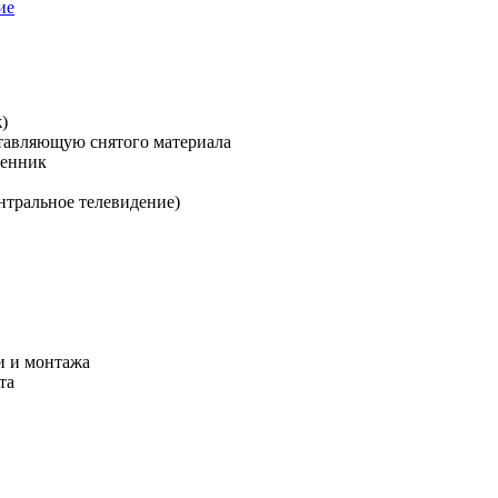
ие
)
ставляющую снятого материала
менник
нтральное телевидение)
и и монтажа
та