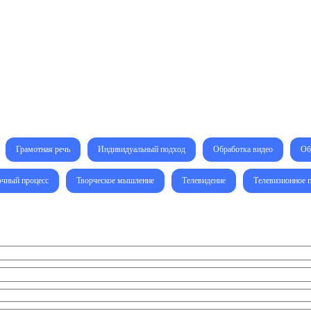
Грамотная речь
Индивидуальный подход
Обработка видео
Об
чный процесс
Творческое мышление
Телевидение
Телевизионное 