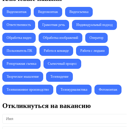
Видеомонтаж
Видеомонтаж
Видеосъемка
Ответственность
Грамотная речь
Индивидуальный подход
Обработка видео
Обработка изображений
Оператор
Пользователь ПК
Работа в команде
Работа с людьми
Репортажная съемка
Съемочный процесс
Творческое мышление
Телевидение
Телевизионное производство
Тележурналистика
Фотомонтаж
Откликнуться на вакансию