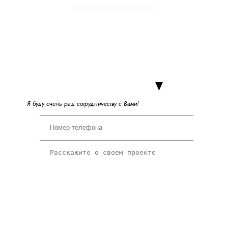
Дима Коваленко
руководитель студии
Я
б
у
д
у
о
ч
е
н
ь
р
а
д
с
о
т
р
у
д
н
и
ч
е
с
т
в
у
с
В
а
м
и
!