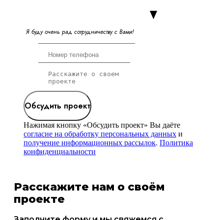
Я
б
у
д
у
о
ч
е
н
ь
р
а
д
с
о
т
р
у
д
н
и
ч
е
с
т
в
у
с
В
а
м
и
!
Обсудить проект
Нажимая кнопку «Обсудить проект» Вы даёте
согласие на обработку персональных данных
и
получение информационных рассылок
.
Политика
конфиденциальности
Расскажите нам о своём
проекте
Заполните форму и мы свяжемся с