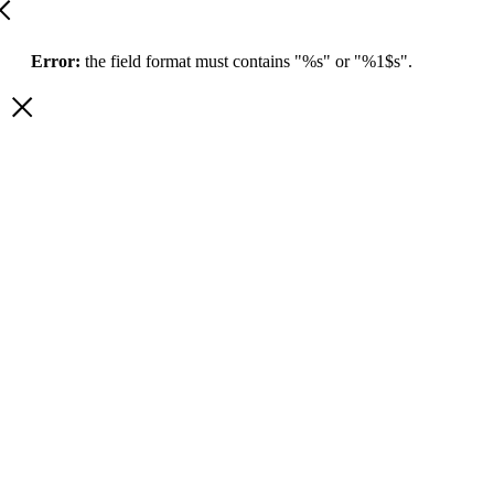
Error:
the field format must contains "%s" or "%1$s".