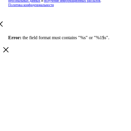
персональных данных
и
получение информационных рассылок
.
Политика конфиденциальности
Error:
the field format must contains "%s" or "%1$s".