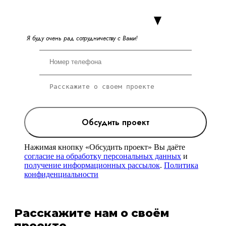
Я
б
у
д
у
о
ч
е
н
ь
р
а
д
с
о
т
р
у
д
н
и
ч
е
с
т
в
у
с
В
а
м
и
!
Обсудить проект
Нажимая кнопку «Обсудить проект» Вы даёте
согласие на обработку персональных данных
и
получение информационных рассылок
.
Политика
конфиденциальности
Расскажите нам о своём
проекте