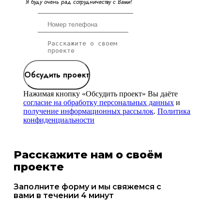
Я
б
у
д
у
о
ч
е
н
ь
р
а
д
с
о
т
р
у
д
н
и
ч
е
с
т
в
у
с
В
а
м
и
!
Обсудить проект
Нажимая кнопку «Обсудить проект» Вы даёте
согласие на обработку персональных данных
и
получение информационных рассылок
.
Политика
конфиденциальности
Расскажите нам о своём
проекте
Заполните форму и мы свяжемся с
вами в течении 4 минут