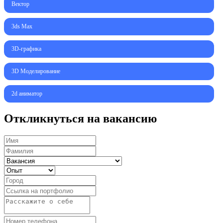
Вектор
3ds Max
3D-графика
3D Моделирование
2d аниматор
Откликнуться на вакансию