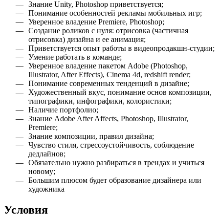
Знание Unity, Photoshop приветствуется
;
Понимание особенностей рекламы мобильных игр
;
Уверенное владение Premiere, Photoshop
;
Создание роликов с нуля: отрисовка (частичная
отрисовка) дизайна и ее анимация
;
Приветствуется опыт работы в видеопродакшн-студии
;
Умение работать в команде
;
Уверенное владение пакетом Adobe (Photoshop,
Illustrator, After Effects), Cinema 4d, redshift render
;
Понимание современных тенденций в дизайне
;
Художественный вкус, понимание основ композиции,
типографики, инфографики, колористики
;
Наличие портфолио
;
Знание Adobe After Affects, Photoshop, Illustrator,
Premiere
;
Знание композиции, правил дизайна
;
Чувство стиля, стрессоустойчивость, соблюдение
дедлайнов
;
Обязательно нужно разбираться в трендах и учиться
новому
;
Большим плюсом будет образование дизайнера или
художника
Условия