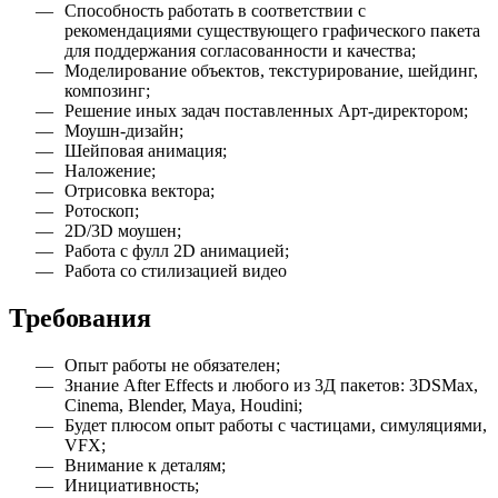
Способность работать в соответствии с
рекомендациями существующего графического пакета
для поддержания согласованности и качества;
Моделирование объектов, текстурирование, шейдинг,
композинг;
Решение иных задач поставленных Арт-директором;
Моушн-дизайн;
Шейповая анимация;
Наложение;
Отрисовка вектора;
Ротоскоп;
2D/3D моушен;
Работа с фулл 2D анимацией;
Работа со стилизацией видео
Требования
Опыт работы не обязателен
;
Знание After Effects и любого из 3Д пакетов: 3DSMax,
Cinema, Blender, Maya, Houdini
;
Будет плюсом опыт работы с частицами, симуляциями,
VFX
;
Внимание к деталям
;
Инициативность
;