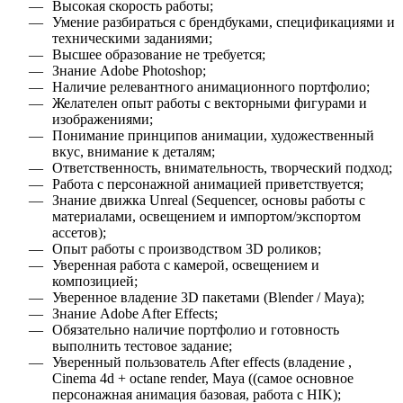
Высокая скорость работы
;
Умение разбираться с брендбуками, спецификациями и
техническими заданиями
;
Высшее образование не требуется
;
Знание Adobe Photoshop
;
Наличие релевантного анимационного портфолио
;
Желателен опыт работы с векторными фигурами и
изображениями
;
Понимание принципов анимации, художественный
вкус, внимание к деталям
;
Ответственность, внимательность, творческий подход
;
Работа с персонажной анимацией приветствуется
;
Знание движка Unreal (Sequencer, основы работы с
материалами, освещением и импортом/экспортом
ассетов)
;
Опыт работы с производством 3D роликов
;
Уверенная работа с камерой, освещением и
композицией
;
Уверенное владение 3D пакетами (Blender / Maya)
;
Знание Adobe After Effects
;
Обязательно наличие портфолио и готовность
выполнить тестовое задание
;
Уверенный пользователь After effects (владение ,
Cinema 4d + octane render, Мaya ((самое основное
персонажная анимация базовая, работа с HIK)
;