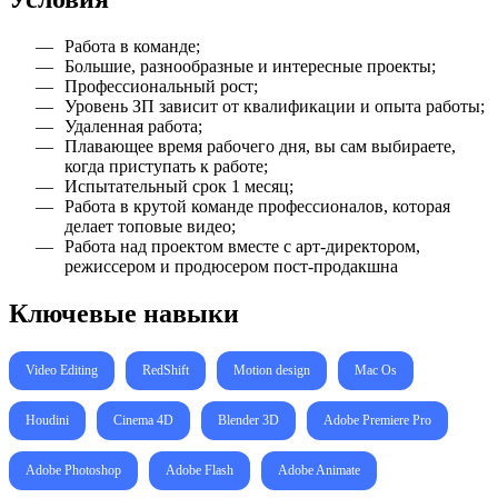
Работа в команде;
Большие, разнообразные и интересные проекты;
Профессиональный рост;
Уровень ЗП зависит от квалификации и опыта работы;
Удаленная работа;
Плавающее время рабочего дня, вы сам выбираете,
когда приступать к работе;
Испытательный срок 1 месяц;
Работа в крутой команде профессионалов, которая
делает топовые видео;
Работа над проектом вместе с арт-директором,
режиссером и продюсером пост-продакшна
Ключевые навыки
Video Editing
RedShift
Motion design
Mac Os
Houdini
Cinema 4D
Blender 3D
Adobe Premiere Pro
Adobe Photoshop
Adobe Flash
Adobe Animate