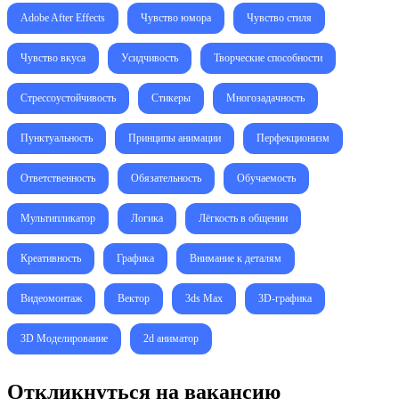
Adobe After Effects
Чувство юмора
Чувство стиля
Чувство вкуса
Усидчивость
Творческие способности
Стрессоустойчивость
Стикеры
Многозадачность
Пунктуальность
Принципы анимации
Перфекционизм
Ответственность
Обязательность
Обучаемость
Мультипликатор
Логика
Лёгкость в общении
Креативность
Графика
Внимание к деталям
Видеомонтаж
Вектор
3ds Max
3D-графика
3D Моделирование
2d аниматор
Откликнуться на вакансию