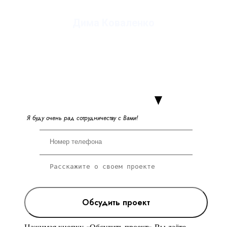
Дима Коваленко
руководитель студии
Я
б
у
д
у
о
ч
е
н
ь
р
а
д
с
о
т
р
у
д
н
и
ч
е
с
т
в
у
с
В
а
м
и
!
Обсудить проект