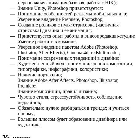
персонажная анимация базовая, работа с HIK)
;
Знание Unity, Photoshop приветствуется
;
Понимание особенностей рекламы мобильных игр
;
Уверенное владение Premiere, Photoshop
;
Создание роликов с нуля: отрисовка (частичная
отрисовка) дизайна и ее анимация
;
Приветствуется опыт работы в видеопродакшн-студии
;
Умение работать в команде
;
Уверенное владение пакетом Adobe (Photoshop,
Illustrator, After Effects), Cinema 4d, redshift render
;
Понимание современных тенденций в дизайне
;
Художественный вкус, понимание основ композиции,
типографики, инфографики, колористики
;
Наличие портфолио
;
Знание Adobe After Affects, Photoshop, Illustrator,
Premiere
;
Знание композиции, правил дизайна
;
Чувство стиля, стрессоустойчивость, соблюдение
дедлайнов
;
Обязательно нужно разбираться в трендах и учиться
новому
;
Большим плюсом будет образование дизайнера или
художника
Условия