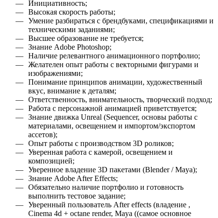
Инициативность
;
Высокая скорость работы
;
Умение разбираться с брендбуками, спецификациями и
техническими заданиями
;
Высшее образование не требуется
;
Знание Adobe Photoshop
;
Наличие релевантного анимационного портфолио
;
Желателен опыт работы с векторными фигурами и
изображениями
;
Понимание принципов анимации, художественный
вкус, внимание к деталям
;
Ответственность, внимательность, творческий подход
;
Работа с персонажной анимацией приветствуется
;
Знание движка Unreal (Sequencer, основы работы с
материалами, освещением и импортом/экспортом
ассетов)
;
Опыт работы с производством 3D роликов
;
Уверенная работа с камерой, освещением и
композицией
;
Уверенное владение 3D пакетами (Blender / Maya)
;
Знание Adobe After Effects
;
Обязательно наличие портфолио и готовность
выполнить тестовое задание
;
Уверенный пользователь After effects (владение ,
Cinema 4d + octane render, Мaya ((самое основное