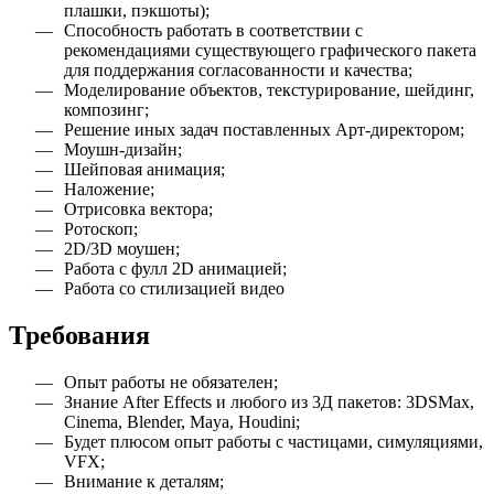
плашки, пэкшоты);
Способность работать в соответствии с
рекомендациями существующего графического пакета
для поддержания согласованности и качества;
Моделирование объектов, текстурирование, шейдинг,
композинг;
Решение иных задач поставленных Арт-директором;
Моушн-дизайн;
Шейповая анимация;
Наложение;
Отрисовка вектора;
Ротоскоп;
2D/3D моушен;
Работа с фулл 2D анимацией;
Работа со стилизацией видео
Требования
Опыт работы не обязателен
;
Знание After Effects и любого из 3Д пакетов: 3DSMax,
Cinema, Blender, Maya, Houdini
;
Будет плюсом опыт работы с частицами, симуляциями,
VFX
;
Внимание к деталям
;