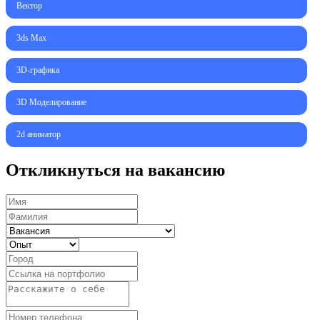
Вектор
3ds Max
3D-графика
3D Моделирование
2d аниматор
Откликнуться на вакансию