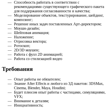
Способность работать в соответствии с
рекомендациями существующего графического пакета
для поддержания согласованности и качества;
Моделирование объектов, текстурирование, шейдинг,
композинг;
Решение иных задач поставленных Арт-директором;
Моушн-дизайн;
Шейповая анимация;
Наложение;
Отрисовка вектора;
Ротоскоп;
2D/3D моушен;
Работа с фулл 2D анимацией;
Работа со стилизацией видео
Требования
Опыт работы не обязателен
;
Знание After Effects и любого из 3Д пакетов: 3DSMax,
Cinema, Blender, Maya, Houdini
;
Будет плюсом опыт работы с частицами, симуляциями,
VFX
;
Внимание к деталям
;
Инициативность
;