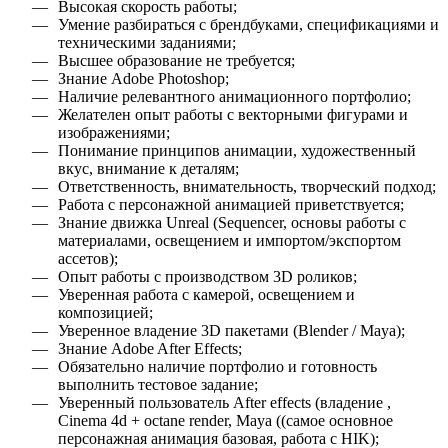
Высокая скорость работы
;
Умение разбираться с брендбуками, спецификациями и
техническими заданиями
;
Высшее образование не требуется
;
Знание Adobe Photoshop
;
Наличие релевантного анимационного портфолио
;
Желателен опыт работы с векторными фигурами и
изображениями
;
Понимание принципов анимации, художественный
вкус, внимание к деталям
;
Ответственность, внимательность, творческий подход
;
Работа с персонажной анимацией приветствуется
;
Знание движка Unreal (Sequencer, основы работы с
материалами, освещением и импортом/экспортом
ассетов)
;
Опыт работы с производством 3D роликов
;
Уверенная работа с камерой, освещением и
композицией
;
Уверенное владение 3D пакетами (Blender / Maya)
;
Знание Adobe After Effects
;
Обязательно наличие портфолио и готовность
выполнить тестовое задание
;
Уверенный пользователь After effects (владение ,
Cinema 4d + octane render, Мaya ((самое основное
персонажная анимация базовая, работа с HIK)
;