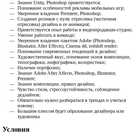
Знание Unity, Photoshop приветствуется
;
Понимание особенностей рекламы мобильных игр
;
Уверенное владение Premiere, Photoshop
;
Создание роликов с нуля: отрисовка (частичная
отрисовка) дизайна и ее анимация
;
Приветствуется опыт работы в видеопродакшн-студии
;
Умение работать в команде
;
Уверенное владение пакетом Adobe (Photoshop,
Illustrator, After Effects), Cinema 4d, redshift render
;
Понимание современных тенденций в дизайне
;
Художественный вкус, понимание основ композиции,
типографики, инфографики, колористики
;
Наличие портфолио
;
Знание Adobe After Affects, Photoshop, Illustrator,
Premiere
;
Знание композиции, правил дизайна
;
Чувство стиля, стрессоустойчивость, соблюдение
дедлайнов
;
Обязательно нужно разбираться в трендах и учиться
новому
;
Большим плюсом будет образование дизайнера или
художника
Условия