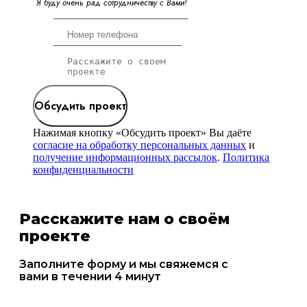
Я
б
у
д
у
о
ч
е
н
ь
р
а
д
с
о
т
р
у
д
н
и
ч
е
с
т
в
у
с
В
а
м
и
!
Обсудить проект
Нажимая кнопку «Обсудить проект» Вы даёте
согласие на обработку персональных данных
и
получение информационных рассылок
.
Политика
конфиденциальности
Расскажите нам о своём
проекте
Заполните форму и мы свяжемся с
вами в течении 4 минут