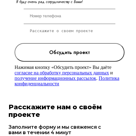
Я
б
у
д
у
о
ч
е
н
ь
р
а
д
с
о
т
р
у
д
н
и
ч
е
с
т
в
у
с
В
а
м
и
!
Обсудить проект
Нажимая кнопку «Обсудить проект» Вы даёте
согласие на обработку персональных данных
и
получение информационных рассылок
.
Политика
конфиденциальности
Расскажите нам о своём
проекте
Заполните форму и мы свяжемся с
вами в течении 4 минут