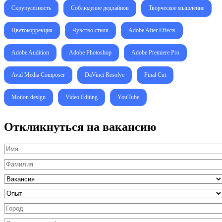
Скрупулезность
Соблюдение дедлайнов
Творческое мышление
Цветокоррекция
Чувство стиля
Adobe After Effects
Adobe Audition
Adobe Photoshop
Adobe Premiere Pro
Avid Media Composer
DaVinci Resolve
Final Cut
Motion design
Video Editing
YouTube
Откликнуться на вакансию