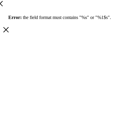
Error:
the field format must contains "%s" or "%1$s".