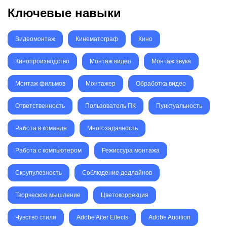
Ключевые навыки
Видеомонтаж
Кинематограф
Кино
Кинопроизводство
Монтаж видео
Монтаж звука
Монтаж фильмов
Монтажер
Обработка видео
Ответственность
Пользователь ПК
Пунктуальность
Работа в команде
Многозадачность
Работа с компьютером
Режиссура монтажа
Скрупулезность
Соблюдение дедлайнов
Творческое мышление
Цветокоррекция
Чувство стиля
Adobe After Effects
Adobe Audition