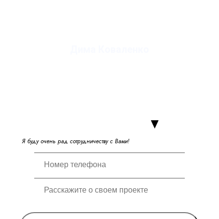
Дима Коваленко
руководитель студии
Я
б
у
д
у
о
ч
е
н
ь
р
а
д
с
о
т
р
у
д
н
и
ч
е
с
т
в
у
с
В
а
м
и
!