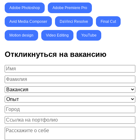
Adobe Photoshop
Adobe Premiere Pro
Avid Media Composer
DaVinci Resolve
Final Cut
Motion design
Video Editing
YouTube
Откликнуться на вакансию