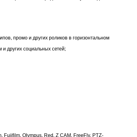
пов, промо и других роликов в горизонтальном
рм и других социальных сетей;
Fujifilm, Olympus, Red, Z CAM, FreeFly, PTZ-