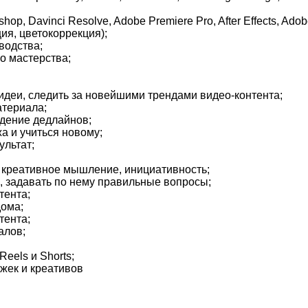
Davinci Resolve, Adobe Premiere Pro, After Effects, Adobe Illu
ия, цветокоррекция);
водства;
о мастерства;
идеи, следить за новейшими трендами видео-контента;
атериала;
юдение дедлайнов;
а и учиться новому;
ультат;
а, креативное мышление, инициативность;
, задавать по нему правильные вопросы;
тента;
дома;
тента;
алов;
eels и Shorts;
жек и креативов