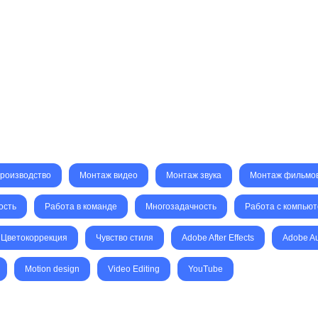
роизводство
Монтаж видео
Монтаж звука
Монтаж фильмо
ость
Работа в команде
Многозадачность
Работа с компью
Цветокоррекция
Чувство стиля
Adobe After Effects
Adobe Au
Motion design
Video Editing
YouTube