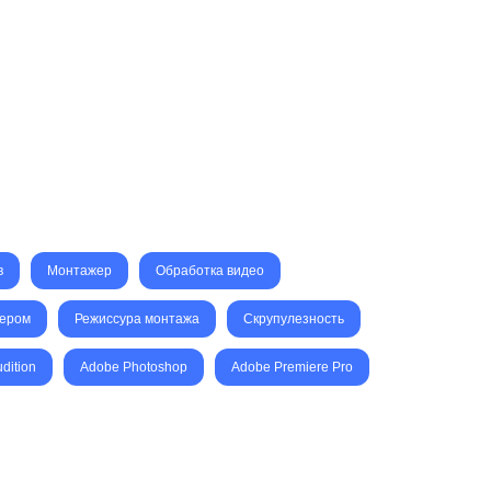
в
Монтажер
Обработка видео
тером
Режиссура монтажа
Скрупулезность
dition
Adobe Photoshop
Adobe Premiere Pro