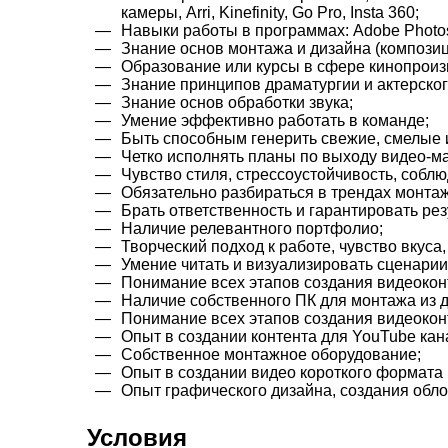
камеры, Arri, Kinefinity, Go Pro, Insta 360;
Навыки работы в программах: Adobe Photoshop, 
Знание основ монтажа и дизайна (композиц
Образование или курсы в сфере кинопроиз
Знание принципов драматургии и актерског
Знание основ обработки звука;
Умение эффективно работать в команде;
Быть способным генерить свежие, смелые 
Четко исполнять планы по выходу видео-м
Чувство стиля, стрессоустойчивость, собл
Обязательно разбираться в трендах монтаж
Брать ответственность и гарантировать рез
Наличие релевантного портфолио;
Творческий подход к работе, чувство вкус
Умение читать и визуализировать сценарии
Понимание всех этапов создания видеокон
Наличие собственного ПК для монтажа из 
Понимание всех этапов создания видеокон
Опыт в создании контента для YouTube кан
Собственное монтажное оборудование;
Опыт в создании видео короткого формата R
Опыт графического дизайна, создания обло
Условия