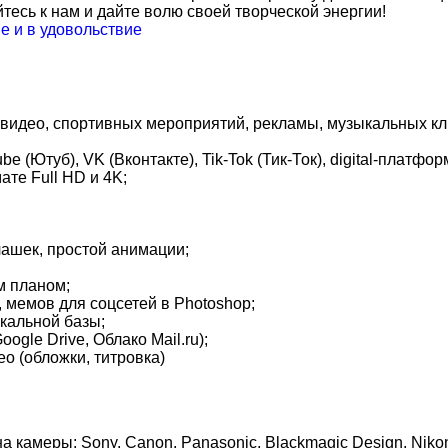
есь к нам и дайте волю своей творческой энергии!
е и в удовольствие
видео, спортивных мероприятий, рекламы, музыкальных кли
 (Ютуб), VK (Вконтакте), Tik-Tok (Тик-Ток), digital-платфо
ате Full HD и 4K;
лашек, простой анимации;
м планом;
 мемов для соцсетей в Photoshop;
кальной базы;
ogle Drive, Облако Mail.ru);
о (обложки, титровка)
камеры: Sony, Canon, Panasonic, Blackmagic Design, Nikon, 