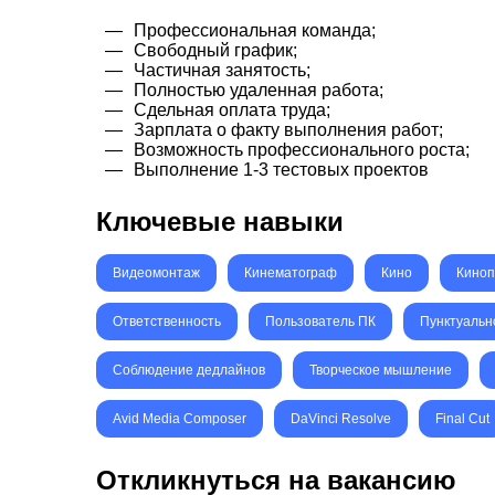
Профессиональная команда;
Свободный график;
Частичная занятость;
Полностью удаленная работа;
Сдельная оплата труда;
Зарплата о факту выполнения работ;
Возможность профессионального роста;
Выполнение 1-3 тестовых проектов
Ключевые навыки
Видеомонтаж
Кинематограф
Кино
Киноп
Ответственность
Пользователь ПК
Пунктуальн
Соблюдение дедлайнов
Творческое мышление
Avid Media Composer
DaVinci Resolve
Final Cut
Откликнуться на вакансию