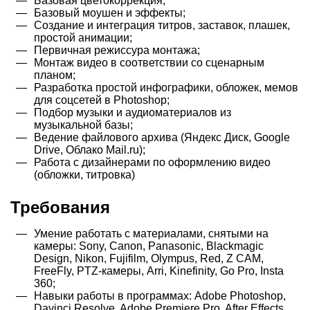
Базовая цветокоррекция;
Базовый моушен и эффекты;
Создание и интеграция титров, заставок, плашек,
простой анимации;
Первичная режиссура монтажа;
Монтаж видео в соответствии со сценарным
планом;
Разработка простой инфографики, обложек, мемов
для соцсетей в Photoshop;
Подбор музыки и аудиоматериалов из
музыкальной базы;
Ведение файлового архива (Яндекс Диск, Google
Drive, Облако Mail.ru);
Работа с дизайнерами по оформлению видео
(обложки, титровка)
Требования
Умение работать с материалами, снятыми на
камеры: Sony, Canon, Panasonic, Blackmagic
Design, Nikon, Fujifilm, Olympus, Red, Z CAM,
FreeFly, PTZ-камеры, Arri, Kinefinity, Go Pro, Insta
360;
Навыки работы в программах: Adobe Photoshop,
Davinci Resolve, Adobe Premiere Pro, After Effects,