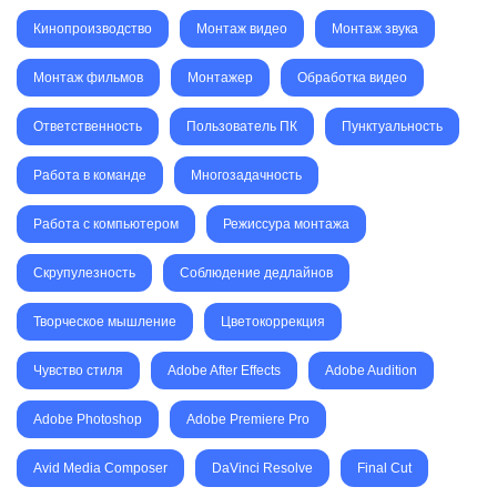
Кинопроизводство
Монтаж видео
Монтаж звука
Монтаж фильмов
Монтажер
Обработка видео
Ответственность
Пользователь ПК
Пунктуальность
Работа в команде
Многозадачность
Работа с компьютером
Режиссура монтажа
Скрупулезность
Соблюдение дедлайнов
Творческое мышление
Цветокоррекция
Чувство стиля
Adobe After Effects
Adobe Audition
Adobe Photoshop
Adobe Premiere Pro
Avid Media Composer
DaVinci Resolve
Final Cut