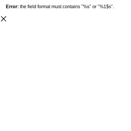
Error:
the field format must contains "%s" or "%1$s".