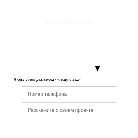
Дима Коваленко
руководитель студии
Я
б
у
д
у
о
ч
е
н
ь
р
а
д
с
о
т
р
у
д
н
и
ч
е
с
т
в
у
с
В
а
м
и
!