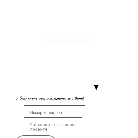
Дима Коваленко
руководитель студии
Я
б
у
д
у
о
ч
е
н
ь
р
а
д
с
о
т
р
у
д
н
и
ч
е
с
т
в
у
с
В
а
м
и
!