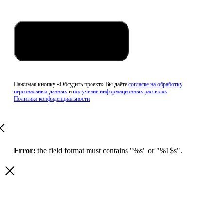
Обсудить проект
Нажимая кнопку «Обсудить проект» Вы даёте
согласие на обработку
персональных данных
и
получение информационных рассылок
.
Политика конфиденциальности
Error:
the field format must contains "%s" or "%1$s".