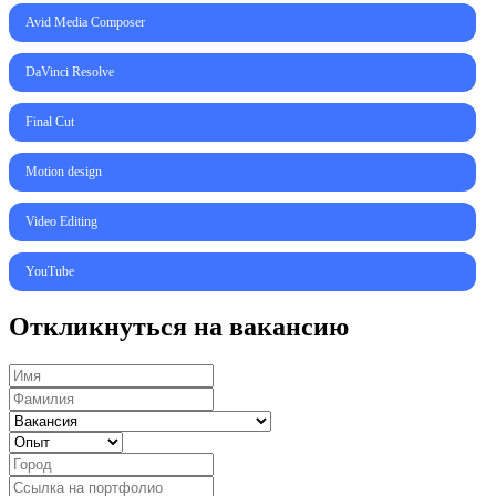
Avid Media Composer
DaVinci Resolve
Final Cut
Motion design
Video Editing
YouTube
Откликнуться на вакансию