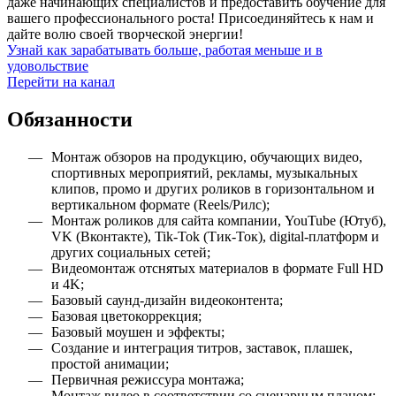
даже начинающих специалистов и предоставить обучение для
вашего профессионального роста! Присоединяйтесь к нам и
дайте волю своей творческой энергии!
Узнай как зарабатывать больше, работая меньше и в
удовольствие
Перейти на канал
Обязанности
Монтаж обзоров на продукцию, обучающих видео,
спортивных мероприятий, рекламы, музыкальных
клипов, промо и других роликов в горизонтальном и
вертикальном формате (Reels/Рилс);
Монтаж роликов для сайта компании, YouTube (Ютуб),
VK (Вконтакте), Tik-Tok (Тик-Ток), digital-платформ и
других социальных сетей;
Видеомонтаж отснятых материалов в формате Full HD
и 4K;
Базовый саунд-дизайн видеоконтента;
Базовая цветокоррекция;
Базовый моушен и эффекты;
Создание и интеграция титров, заставок, плашек,
простой анимации;
Первичная режиссура монтажа;
Монтаж видео в соответствии со сценарным планом;