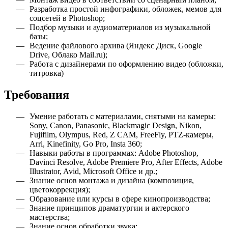
Разработка простой инфографики, обложек, мемов для
соцсетей в Photoshop;
Подбор музыки и аудиоматериалов из музыкальной
базы;
Ведение файлового архива (Яндекс Диск, Google
Drive, Облако Mail.ru);
Работа с дизайнерами по оформлению видео (обложки,
титровка)
Требования
Умение работать с материалами, снятыми на камеры:
Sony, Canon, Panasonic, Blackmagic Design, Nikon,
Fujifilm, Olympus, Red, Z CAM, FreeFly, PTZ-камеры,
Arri, Kinefinity, Go Pro, Insta 360;
Навыки работы в программах: Adobe Photoshop,
Davinci Resolve, Adobe Premiere Pro, After Effects, Adobe
Illustrator, Avid, Microsoft Office и др.;
Знание основ монтажа и дизайна (композиция,
цветокоррекция);
Образование или курсы в сфере кинопроизводства;
Знание принципов драматургии и актерского
мастерства;
Знание основ обработки звука;