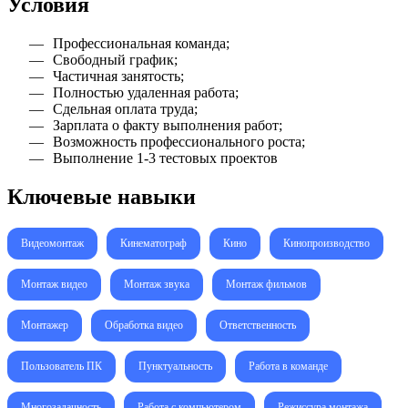
Условия
Профессиональная команда;
Свободный график;
Частичная занятость;
Полностью удаленная работа;
Сдельная оплата труда;
Зарплата о факту выполнения работ;
Возможность профессионального роста;
Выполнение 1-3 тестовых проектов
Ключевые навыки
Видеомонтаж
Кинематограф
Кино
Кинопроизводство
Монтаж видео
Монтаж звука
Монтаж фильмов
Монтажер
Обработка видео
Ответственность
Пользователь ПК
Пунктуальность
Работа в команде
Многозадачность
Работа с компьютером
Режиссура монтажа