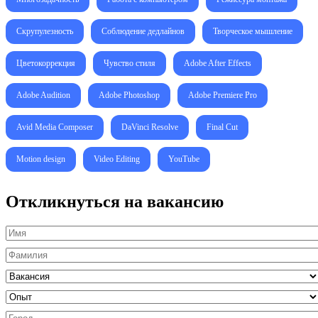
Скрупулезность
Соблюдение дедлайнов
Творческое мышление
Цветокоррекция
Чувство стиля
Adobe After Effects
Adobe Audition
Adobe Photoshop
Adobe Premiere Pro
Avid Media Composer
DaVinci Resolve
Final Cut
Motion design
Video Editing
YouTube
Откликнуться на вакансию