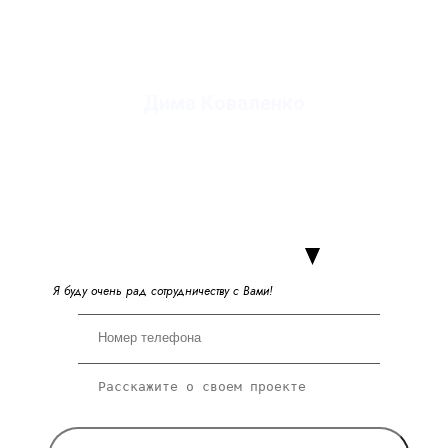
Дима Коваленко
руководитель студии
Я
б
у
д
у
о
ч
е
н
ь
р
а
д
с
о
т
р
у
д
н
и
ч
е
с
т
в
у
с
В
а
м
и
!