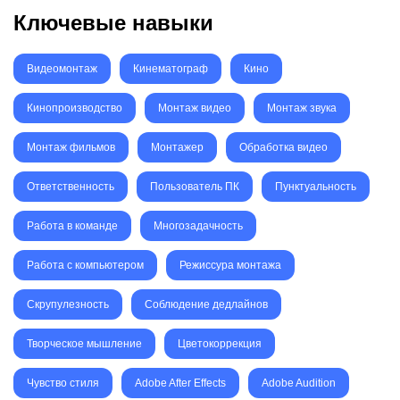
Ключевые навыки
Видеомонтаж
Кинематограф
Кино
Кинопроизводство
Монтаж видео
Монтаж звука
Монтаж фильмов
Монтажер
Обработка видео
Ответственность
Пользователь ПК
Пунктуальность
Работа в команде
Многозадачность
Работа с компьютером
Режиссура монтажа
Скрупулезность
Соблюдение дедлайнов
Творческое мышление
Цветокоррекция
Чувство стиля
Adobe After Effects
Adobe Audition