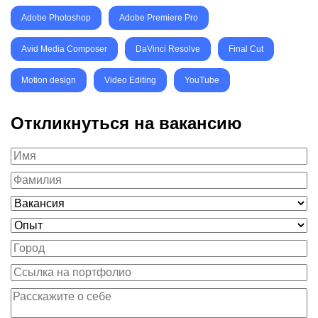
Adobe Photoshop
Adobe Premiere Pro
Avid Media Composer
DaVinci Resolve
Final Cut
Motion design
Video Editing
YouTube
Откликнуться на вакансию