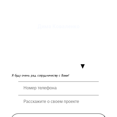
Дима Коваленко
руководитель студии
Я
б
у
д
у
о
ч
е
н
ь
р
а
д
с
о
т
р
у
д
н
и
ч
е
с
т
в
у
с
В
а
м
и
!