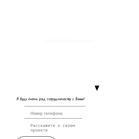
Дима Коваленко
руководитель студии
Я
б
у
д
у
о
ч
е
н
ь
р
а
д
с
о
т
р
у
д
н
и
ч
е
с
т
в
у
с
В
а
м
и
!