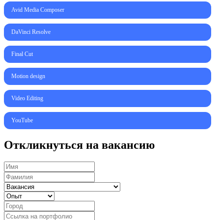
Avid Media Composer
DaVinci Resolve
Final Cut
Motion design
Video Editing
YouTube
Откликнуться на вакансию