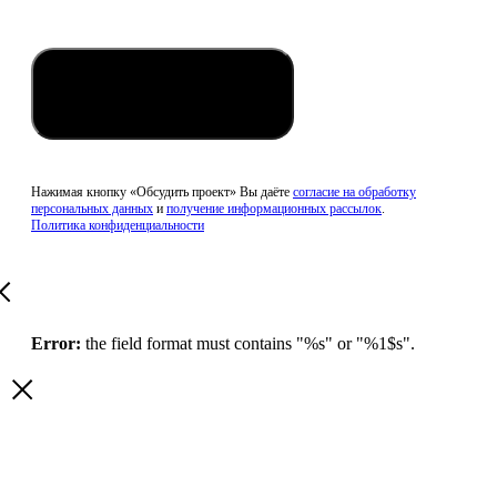
Обсудить проект
Нажимая кнопку «Обсудить проект» Вы даёте
согласие на обработку
персональных данных
и
получение информационных рассылок
.
Политика конфиденциальности
Error:
the field format must contains "%s" or "%1$s".