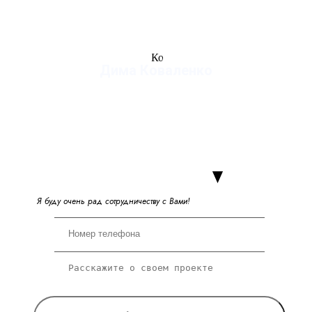
Дима Коваленко
руководитель студии
Я
б
у
д
у
о
ч
е
н
ь
р
а
д
с
о
т
р
у
д
н
и
ч
е
с
т
в
у
с
В
а
м
и
!