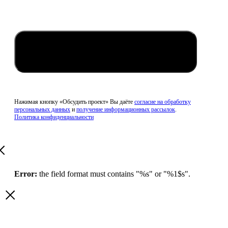
Обсудить проект
Нажимая кнопку «Обсудить проект» Вы даёте
согласие на обработку
персональных данных
и
получение информационных рассылок
.
Политика конфиденциальности
Error:
the field format must contains "%s" or "%1$s".