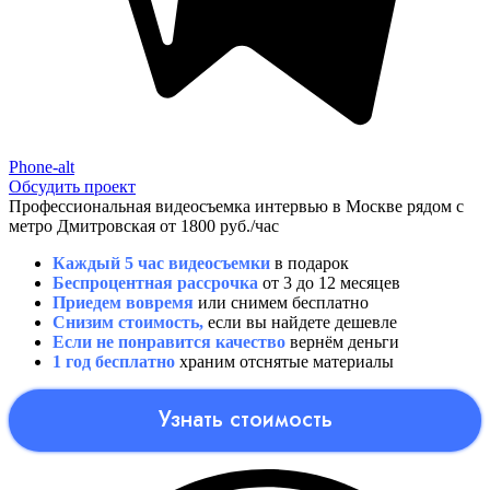
Phone-alt
Обсудить проект
Профессиональная видеосъемка интервью в Москве рядом с
метро Дмитровская от 1800 руб./час
Каждый 5 час видеосъемки
в подарок
Беспроцентная рассрочка
от 3 до 12 месяцев
Приедем вовремя
или снимем бесплатно
Снизим стоимость,
если вы найдете дешевле
Если не понравится качество
вернём деньги
1 год бесплатно
храним отснятые материалы
Узнать стоимость