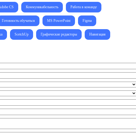
Adobe CS
Коммуникабельность
Работа в команде
Готовность обучаться
MS PowerPoint
Figma
ка
ScetchUp
Графические редакторы
Навигация