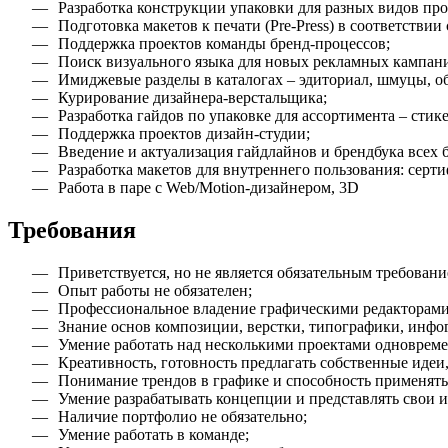
Разработка конструкции упаковки для разных видов пр
Подготовка макетов к печати (Pre-Press) в соответстви
Поддержка проектов команды бренд-процессов;
Поиск визуального языка для новых рекламных кампаний
Имиджевые разделы в каталогах – эдиториал, шмуцы, о
Курирование дизайнера-верстальщика;
Разработка гайдов по упаковке для ассортимента – стик
Поддержка проектов дизайн-студии;
Введение и актуализация гайдлайнов и брендбука всех 
Разработка макетов для внутреннего пользования: сертиф
Работа в паре с Web/Motion-дизайнером, 3D
Требования
Приветствуется, но не является обязательным требован
Опыт работы не обязателен;
Профессиональное владение графическими редакторами (Ado
Знание основ композиции, верстки, типографики, инфо
Умение работать над несколькими проектами одновреме
Креативность, готовность предлагать собственные идеи
Понимание трендов в графике и способность применять 
Умение разрабатывать концепции и представлять свои и
Наличие портфолио не обязательно;
Умение работать в команде;