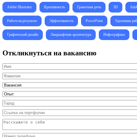
Adobe Illustrator
Креативность
Грамотная речь
3D
Adob
Работа на результат
Эффективность
PowerPoint
Удаленная раб
Графический дизайн
Ландшафтная архитектура
Инфографика
Откликнуться на вакансию