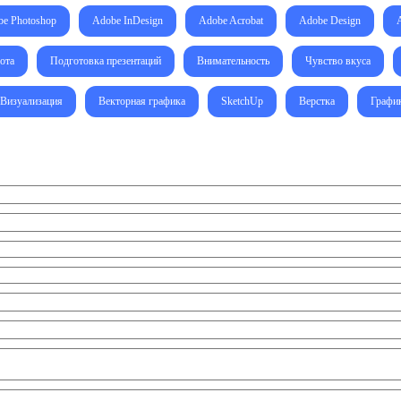
e Photoshop
Adobe InDesign
Adobe Acrobat
Adobe Design
ота
Подготовка презентаций
Внимательность
Чувство вкуса
Визуализация
Векторная графика
SketchUp
Верстка
Графи