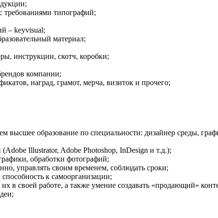
одукции;
и с требованиями типографий;
 – keyvisual;
бразовательный материал;
еры, инструкции, скотч, коробки;
брендов компании;
икатов, наград, грамот, мерча, визиток и прочего;
ием высшее образование по специальности: дизайнер среды, граф
be Illustrator, Adobe Photoshop, InDesign и т.д.);
графики, обработки фотографий;
нно, управлять своим временем, соблюдать сроки;
, способность к самоорганизации;
их в своей работе, а также умение создавать «продающий» конт
деи;