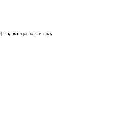
ет, ротогравюра и т.д.);