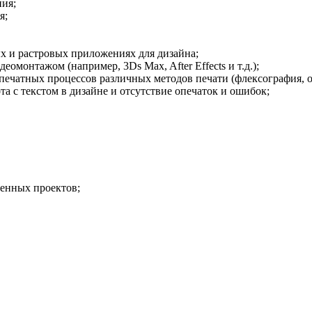
ния;
я;
х и растровых приложениях для дизайна;
омонтажом (например, 3Ds Max, After Effects и т.д.);
ечатных процессов различных методов печати (флексография, офс
а с текстом в дизайне и отсутствие опечаток и ошибок;
ненных проектов;