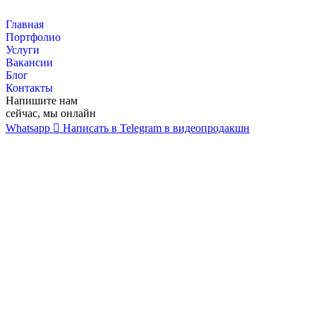
Перейти
к
Главная
контенту
Портфолио
Услуги
Вакансии
Блог
Контакты
Напишите нам
сейчас, мы онлайн
Whatsapp
Написать в Telegram в видеопродакшн