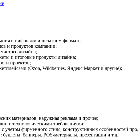
ие
вания в цифровом и печатном формате;
лов и продуктов компании;
чистого дизайна;
кеты и итоговые продукты дизайна;
ости проектов;
тплейсами (Ozon, Wildberries, Яндекс Маркет и другие);
ских материалов, наружная реклама и прочее;
твии с технологическими требованиями;
 с учетом фирменного стиля, конструктивных особенностей прод
 буклеты, баннеры, POS-материалы, презентации и т.д.;