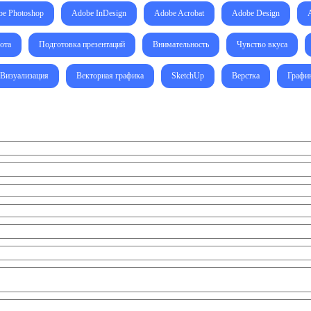
e Photoshop
Adobe InDesign
Adobe Acrobat
Adobe Design
ота
Подготовка презентаций
Внимательность
Чувство вкуса
Визуализация
Векторная графика
SketchUp
Верстка
Графи