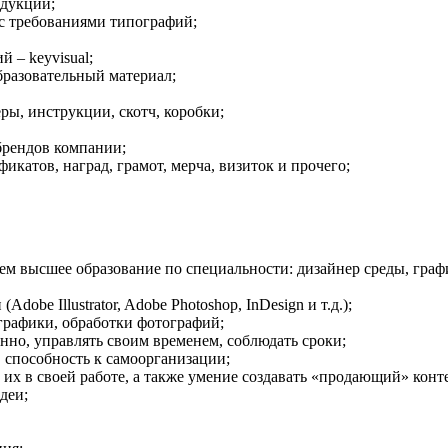
одукции;
и с требованиями типографий;
 – keyvisual;
бразовательный материал;
еры, инструкции, скотч, коробки;
брендов компании;
икатов, наград, грамот, мерча, визиток и прочего;
ием высшее образование по специальности: дизайнер среды, граф
be Illustrator, Adobe Photoshop, InDesign и т.д.);
графики, обработки фотографий;
нно, управлять своим временем, соблюдать сроки;
, способность к самоорганизации;
их в своей работе, а также умение создавать «продающий» конт
деи;