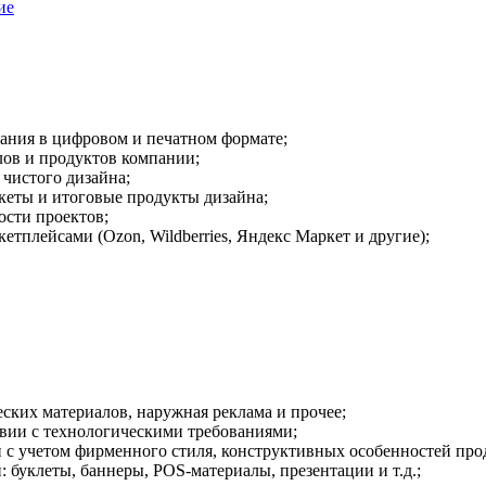
ие
вания в цифровом и печатном формате;
лов и продуктов компании;
чистого дизайна;
кеты и итоговые продукты дизайна;
ости проектов;
тплейсами (Ozon, Wildberries, Яндекс Маркет и другие);
ских материалов, наружная реклама и прочее;
твии с технологическими требованиями;
 с учетом фирменного стиля, конструктивных особенностей прод
 буклеты, баннеры, POS-материалы, презентации и т.д.;