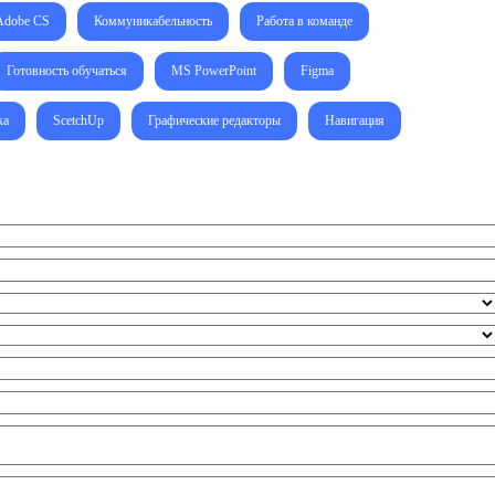
Adobe CS
Коммуникабельность
Работа в команде
Готовность обучаться
MS PowerPoint
Figma
ка
ScetchUp
Графические редакторы
Навигация