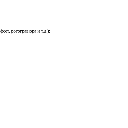
ет, ротогравюра и т.д.);