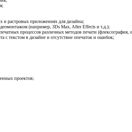
ния;
я;
х и растровых приложениях для дизайна;
омонтажом (например, 3Ds Max, After Effects и т.д.);
ечатных процессов различных методов печати (флексография, офс
а с текстом в дизайне и отсутствие опечаток и ошибок;
ненных проектов;