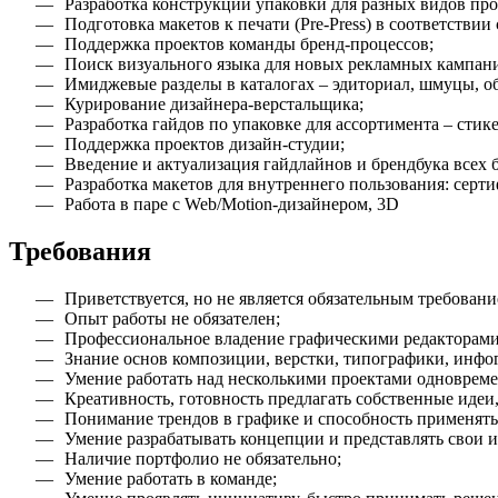
Разработка конструкции упаковки для разных видов пр
Подготовка макетов к печати (Pre-Press) в соответстви
Поддержка проектов команды бренд-процессов;
Поиск визуального языка для новых рекламных кампаний
Имиджевые разделы в каталогах – эдиториал, шмуцы, о
Курирование дизайнера-верстальщика;
Разработка гайдов по упаковке для ассортимента – стик
Поддержка проектов дизайн-студии;
Введение и актуализация гайдлайнов и брендбука всех 
Разработка макетов для внутреннего пользования: сертиф
Работа в паре с Web/Motion-дизайнером, 3D
Требования
Приветствуется, но не является обязательным требован
Опыт работы не обязателен;
Профессиональное владение графическими редакторами (Ado
Знание основ композиции, верстки, типографики, инфо
Умение работать над несколькими проектами одновреме
Креативность, готовность предлагать собственные идеи
Понимание трендов в графике и способность применять 
Умение разрабатывать концепции и представлять свои и
Наличие портфолио не обязательно;
Умение работать в команде;