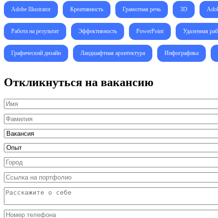
Adobe Illustrator
Креативность
Грамотная речь
3D
Adob
Работа на результат
Эффективность
PowerPoint
Удаленная раб
Графический дизайн
Ландшафтная архитектура
Инфографика
Откликнуться на вакансию