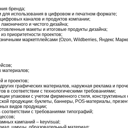
ния бренда;
и для использования в цифровом и печатном формате;
цифровых каналов и продуктов компании;
лаконичного и чистого дизайна;
отовленные макеты и итоговые продукты дизайна;
из приоритетности проектов;
зничными маркетплейсами (Ozon, Wildberries, Яндекс Маркет
йсов;
х материалов;
й и проектов;
других графических материалов, наружная реклама и проче
ов в соответствии с технологическими требованиями;
кции упаковки с учетом фирменного стиля, конструктивных 
кой продукции: буклеты, баннеры, POS-материалы, презента
зных видов продукции;
 в соответствии с требованиями типографий;
цессов;
амных кампаний – keyvisual;
риал, шмуцы, образовательный материал;