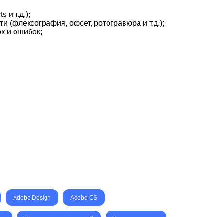
и т.д.);
 (флексография, офсет, ротогравюра и т.д.);
к и ошибок;
Adobe Design
Adobe CS