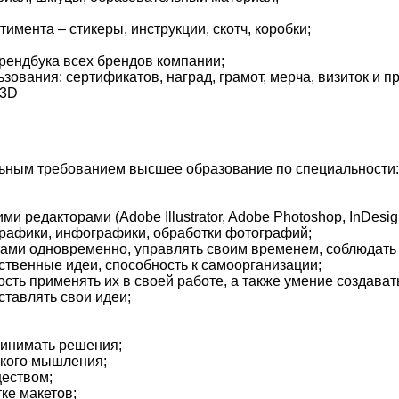
имента – стикеры, инструкции, скотч, коробки;
рендбука всех брендов компании;
зования: сертификатов, наград, грамот, мерча, визиток и пр
 3D
ельным требованием высшее образование по специальности:
едакторами (Adobe Illustrator, Adobe Photoshop, InDesign 
графики, инфографики, обработки фотографий;
тами одновременно, управлять своим временем, соблюдать 
бственные идеи, способность к самоорганизации;
сть применять их в своей работе, а также умение создава
тавлять свои идеи;
ринимать решения;
ского мышления;
ществом;
ке макетов;