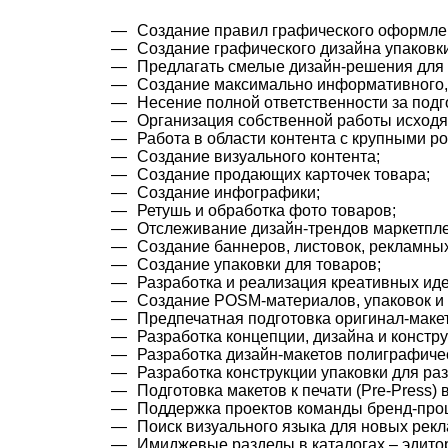
Создание правил графического оформле
Создание графического дизайна упаковк
Предлагать смелые дизайн-решения для 
Создание максимально информативного, 
Несение полной ответственности за подг
Организация собственной работы исходя 
Работа в области контента с крупными ро
Создание визуального контента;
Создание продающих карточек товара;
Создание инфографики;
Ретушь и обработка фото товаров;
Отслеживание дизайн-трендов маркетпле
Создание баннеров, листовок, рекламны
Создание упаковки для товаров;
Разработка и реализация креативных иде
Создание POSM-материалов, упаковок и 
Предпечатная подготовка оригинал-макет
Разработка концепции, дизайна и констру
Разработка дизайн-макетов полиграфичес
Разработка конструкции упаковки для ра
Подготовка макетов к печати (Pre-Press)
Поддержка проектов команды бренд-про
Поиск визуального языка для новых рекл
Имиджевые разделы в каталогах – эдито