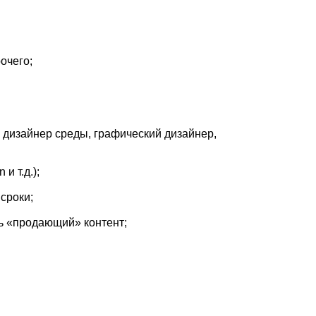
очего;
 дизайнер среды, графический дизайнер,
и т.д.);
сроки;
ть «продающий» контент;