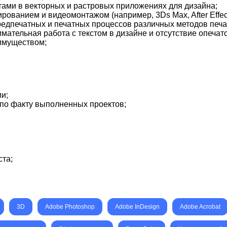
ами в векторных и растровых приложениях для дизайна;
ованием и видеомонтажом (например, 3Ds Max, After Effects 
едпечатных и печатных процессов различных методов печати
мательная работа с текстом в дизайне и отсутствие опечато
имуществом;
и;
по факту выполненных проектов;
та;
3D
Adobe Photoshop
Adobe InDesign
Adobe Acrobat