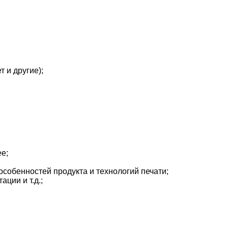
 и другие);
е;
особенностей продукта и технологий печати;
ции и т.д.;