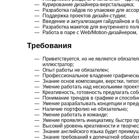
Курирование дизайнера-верстальщика;
Разработка гайдов по упаковке для ассорт
Поддержка проектов дизайн-студии;
Введение и актуализация гайдлайнов и б
Разработка макетов для внутреннего поль
Работа в паре с Web/Motion-дизайнером,
Требования
Приветствуется, но не является обязат
иллюстратор;
Опыт работы не обязателен;
Профессиональное владение графическими р
Знание основ композиции, верстки, типо
Умение работать над несколькими проек
Креативность, готовность предлагать со
Понимание трендов в графике и способно
Умение разрабатывать концепции и предс
Наличие портфолио не обязательно;
Умение работать в команде;
Умение проявлять инициативу, быстро п
Высокий уровень креативности и творче
Знание английского языка будет преиму
Знание требований к допечатной обработ