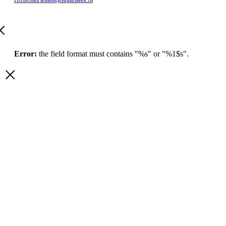
Политика конфиденциальности
Error:
the field format must contains "%s" or "%1$s".