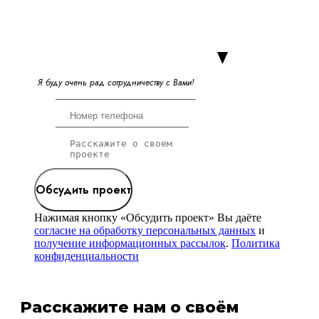
Я
б
у
д
у
о
ч
е
н
ь
р
а
д
с
о
т
р
у
д
н
и
ч
е
с
т
в
у
с
В
а
м
и
!
Обсудить проект
Нажимая кнопку «Обсудить проект» Вы даёте
согласие на обработку персональных данных
и
получение информационных рассылок
.
Политика
конфиденциальности
Расскажите нам о своём