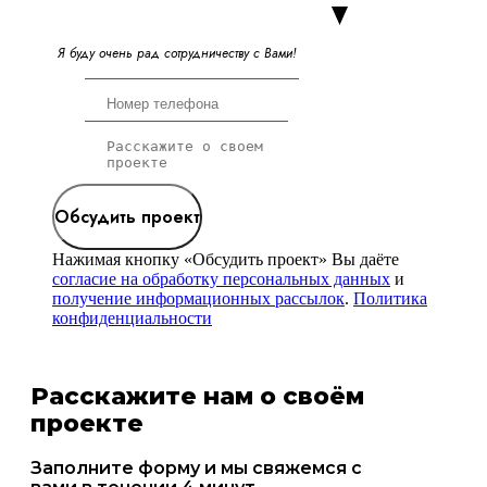
Я
б
у
д
у
о
ч
е
н
ь
р
а
д
с
о
т
р
у
д
н
и
ч
е
с
т
в
у
с
В
а
м
и
!
Обсудить проект
Нажимая кнопку «Обсудить проект» Вы даёте
согласие на обработку персональных данных
и
получение информационных рассылок
.
Политика
конфиденциальности
Расскажите нам о своём
проекте
Заполните форму и мы свяжемся с