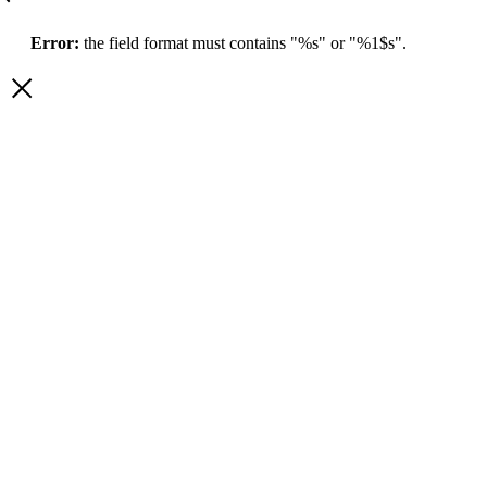
Error:
the field format must contains "%s" or "%1$s".